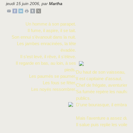
jeudi 15 juin 2006
,
par
Martha
Un homme à son parapet.
Il fume, il aspire, il se tait.
Son ennui s’évanouit dans la nuit.
Les jambes enracinées, la tête
évadée.
Il s’est levé, il rêve, il s’élève.
Il regarde en bas, au loin, à ses
pieds,
Du haut de son vaisseau,
Les paumés se paumer,
Il est capitaine d’assaut,
Les fous se fêter,
Chef de frégate, aventurier d
Les noyés ressombrer.
Sa fumée repère les naufrag
publics.
D’une bourasque, il embrasse l
Mais l’aventure a assez duré,
Il salue puis replie les voiles