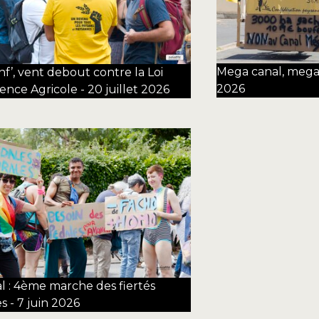
Mega canal, mega s
nf’, vent debout contre la Loi
2026
ence Agricole - 20 juillet 2026
l : 4ème marche des fiertés
s - 7 juin 2026