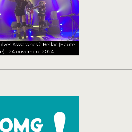
ulves Asssassines à Bellac (Haute-
e) - 24 novembre 2024