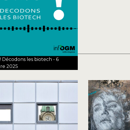
 Décodons les biotech - 6
re 2025