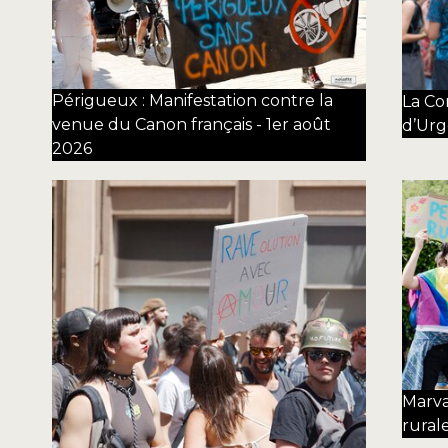
Périgueux : Manifestation contre la
La Co
venue du Canon français - 1er août
d’Urg
2026
Marva
rurale