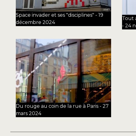
Space invader et ses "disciplines" - 19
Tout 
décembre 2024
- 24 
Du rouge au coin de la rue à Paris - 27
mars 2024