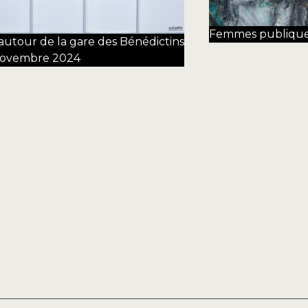
Femmes publiques 
autour de la gare des Bénédictins
novembre 2024