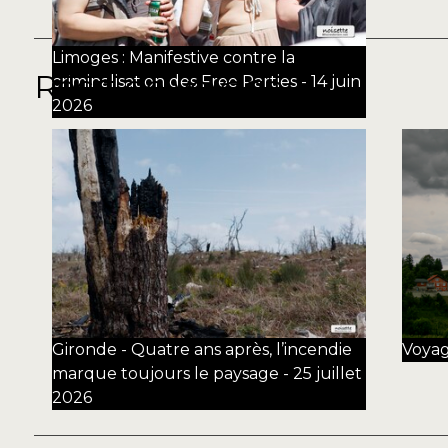
Limoges : Manifestive contre la
Récit de voyage
criminalisation des Free Parties - 14 juin
2026
Gironde - Quatre ans après, l’incendie
Voyag
marque toujours le paysage - 25 juillet
2026