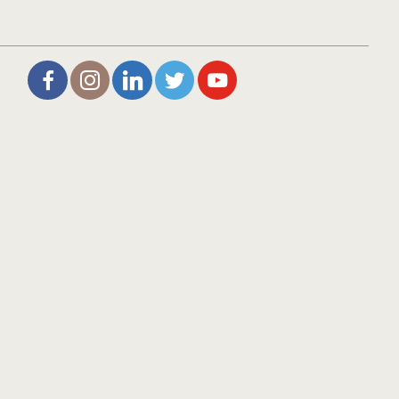
L’Aire de Rien (facebook)
Christophe Noisette (instagram)
Christophe Noisette (Linkedin)
Christophe Noisette (X | Twit
L’Aire de Rien (You Tu