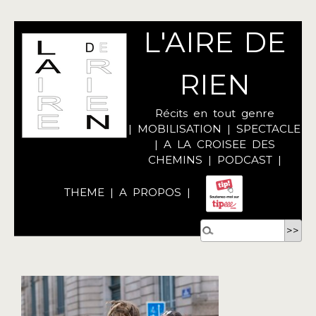
L'AIRE DE
RIEN
Récits en tout genre
|
MOBILISATION
|
SPECTACLE
|
A LA CROISEE DES
CHEMINS
|
PODCAST
|
THEME
|
A PROPOS
|