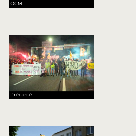
OGM
Précarité