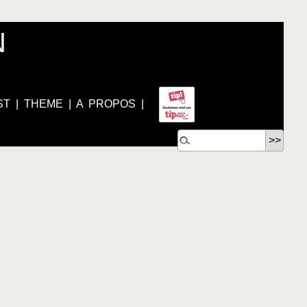
N
ST
|
THEME
|
A PROPOS
|