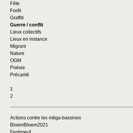
Fête
Forêt
Graffiti
Guerre / conflit
Lieux collectifs
Lieux en instance
Migrant
Nature
OGM
Poésie
Précarité
1
2
Actions contre les méga-bassines
BloemBloem2021
Festimeuf