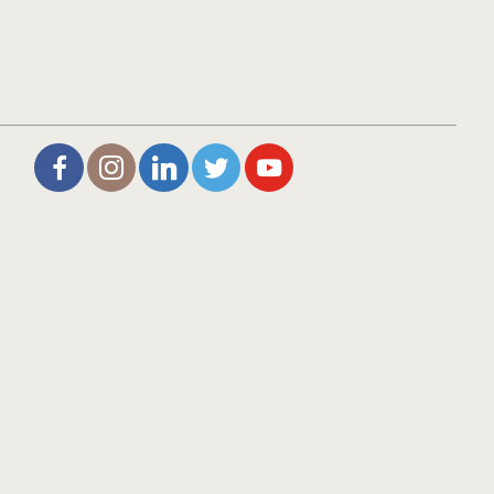
L’Aire de Rien (facebook)
Christophe Noisette (instagram)
Christophe Noisette (Linkedin)
Christophe Noisette (X | Twitter)
L’Aire de Rien (You Tube)