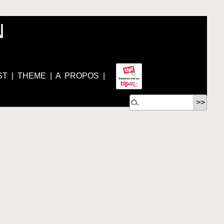
N
ST
|
THEME
|
A PROPOS
|