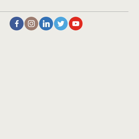
L’Aire de Rien (facebook)
Christophe Noisette (instagram)
Christophe Noisette (Linkedin)
Christophe Noisette (X | Twitter)
L’Aire de Rien (You Tube)