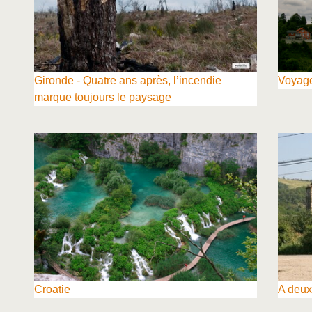
Gironde - Quatre ans après, l’incendie
Voyage
marque toujours le paysage
Croatie
A deu