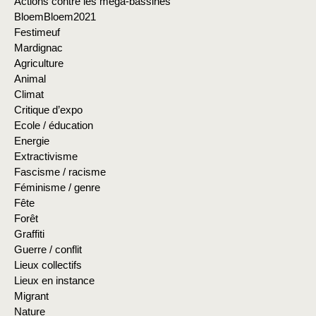
Actions contre les méga-bassines
BloemBloem2021
Festimeuf
Mardignac
Agriculture
Animal
Climat
Critique d’expo
Ecole / éducation
Energie
Extractivisme
Fascisme / racisme
Féminisme / genre
Fête
Forêt
Graffiti
Guerre / conflit
Lieux collectifs
Lieux en instance
Migrant
Nature