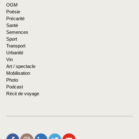
OGM
Poésie
Précarité
Santé
Semences
Sport
Transport
Urbanité
Vin
Art / spectacle
Mobilisation
Photo
Podcast
Récit de voyage
L’Aire de Rien (facebook)
Christophe Noisette (instagram)
Christophe Noisette (Linkedin)
Christophe Noisette (X | Twitter)
L’Aire de Rien (You Tube)