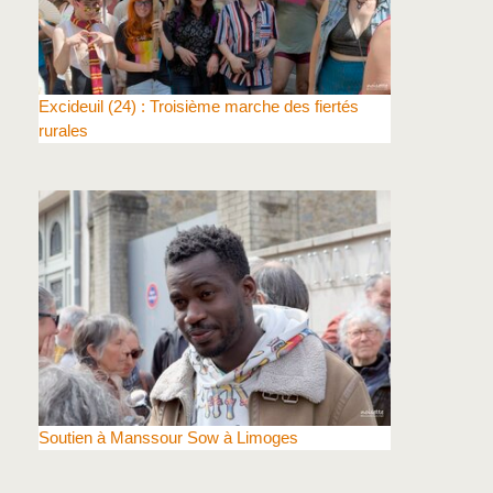
Excideuil (24) : Troisième marche des fiertés
rurales
Soutien à Manssour Sow à Limoges