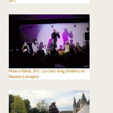
(87)
Pride à Rilhac (87) : La coloc drag (Poitiers) et
Blasted (Limoges)