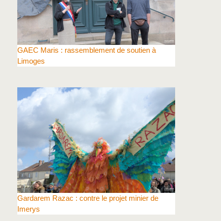
GAEC Maris : rassemblement de soutien à
Limoges
Gardarem Razac : contre le projet minier de
Imerys