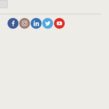
L’Aire de Rien (facebook)
Christophe Noisette (instagram)
Christophe Noisette (Linkedin)
Christophe Noisette (X | Twitter)
L’Aire de Rien (You Tube)