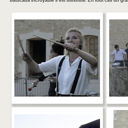
batucada incroyable s’est dissoute. En tout cas un g