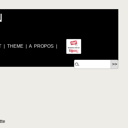
N
T
|
THEME
|
A PROPOS
|
tte