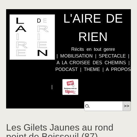
L'AIRE DE
RIEN
Récits en tout genre
|
MOBILISATION
|
SPECTACLE
|
A LA CROISEE DES CHEMINS
|
PODCAST
|
THEME
|
A PROPOS
|
Les Gilets Jaunes au rond
point de Boisseuil (87)