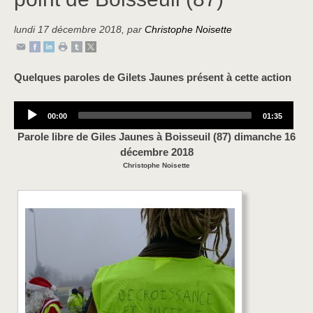
lundi 17 décembre 2018
,
par
Christophe Noisette
Quelques paroles de Gilets Jaunes présent à cette action
Audio
Current
Total
00:00
01:35
Player
time
duration
Parole libre de Giles Jaunes à Boisseuil (87) dimanche 16
décembre 2018
Christophe Noisette