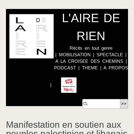
L'AIRE DE
RIEN
Récits en tout genre
|
MOBILISATION
|
SPECTACLE
|
A LA CROISEE DES CHEMINS
|
PODCAST
|
THEME
|
A PROPOS
|
Manifestation en soutien aux
peuples palestinien et libanais