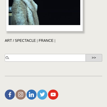
ART / SPECTACLE
|
FRANCE
|
L’Aire de Rien (facebook)
Christophe Noisette (instagram)
Christophe Noisette (Linkedin)
Christophe Noisette (X | Twitter)
L’Aire de Rien (You Tube)