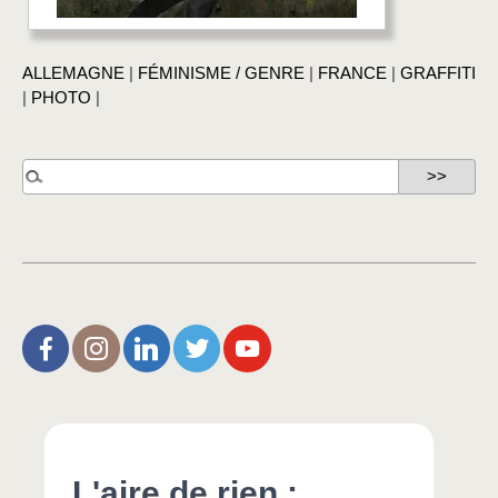
ALLEMAGNE
|
FÉMINISME / GENRE
|
FRANCE
|
GRAFFITI
|
PHOTO
|
L’Aire de Rien (facebook)
Christophe Noisette (instagram)
Christophe Noisette (Linkedin)
Christophe Noisette (X | Twitter)
L’Aire de Rien (You Tube)