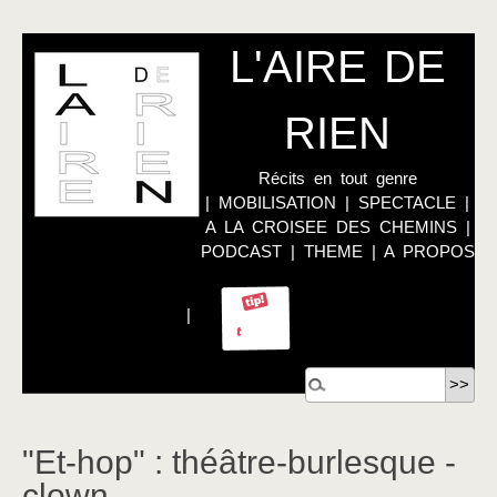
L'AIRE DE
RIEN
Récits en tout genre
|
MOBILISATION
|
SPECTACLE
|
A LA CROISEE DES CHEMINS
|
PODCAST
|
THEME
|
A PROPOS
|
"Et-hop" : théâtre-burlesque -
clown