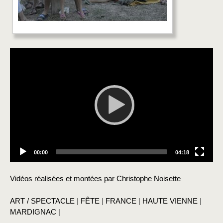
Video
Player
Current
Total
00:00
04:18
time
duration
Vidéos réalisées et montées par Christophe Noisette
ART / SPECTACLE
|
FÊTE
|
FRANCE
|
HAUTE VIENNE
|
MARDIGNAC
|