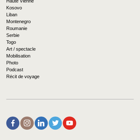
Haute Vienne
Kosovo
Liban
Montenegro
Roumanie
Serbie
Togo
Art / spectacle
Mobilisation
Photo
Podcast
Récit de voyage
L’Aire de Rien (facebook)
Christophe Noisette (instagram)
Christophe Noisette (Linkedin)
Christophe Noisette (X | Twitter)
L’Aire de Rien (You Tube)