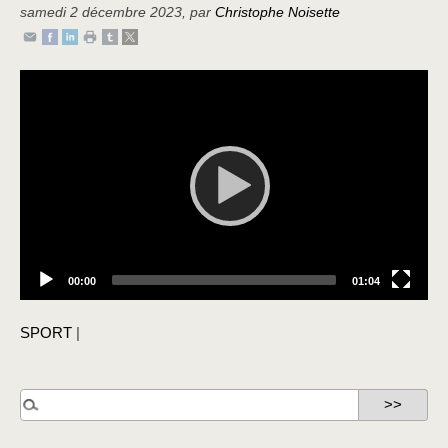
samedi 2 décembre 2023
,
par
Christophe Noisette
Video
Player
Current
Total
00:00
01:04
time
duration
SPORT
|